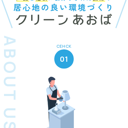
居心地の良い環境づくり
ABOUT US
CEHCK
01