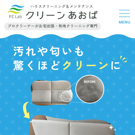
ハウスクリーニング＆メンテナンス
VOICE
お客様の声
プロクリーナーがお宅出張・布地クリーニング専門
FAQ
汚れや匂いも
よくあるご質問
驚くほど
クリーン
に
無料相談
お見積受付中
CONTACT
お問い合わせ