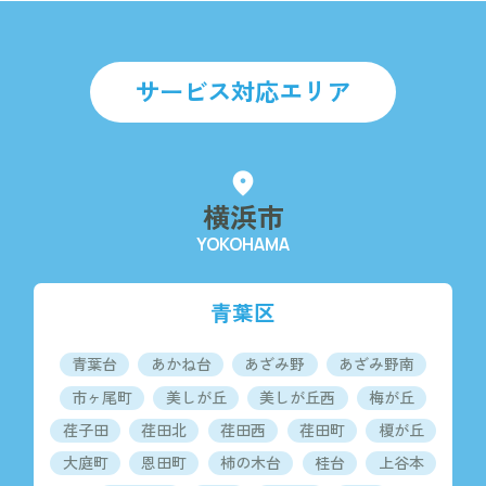
サービス対応エリア
fmd_good
横浜市
YOKOHAMA
青葉区
青葉台
あかね台
あざみ野
あざみ野南
市ヶ尾町
美しが丘
美しが丘西
梅が丘
荏子田
荏田北
荏田西
荏田町
榎が丘
大庭町
恩田町
柿の木台
桂台
上谷本