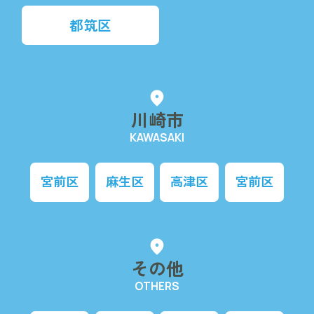
都筑区
fmd_good
川崎市
KAWASAKI
宮前区
麻生区
高津区
宮前区
fmd_good
その他
OTHERS