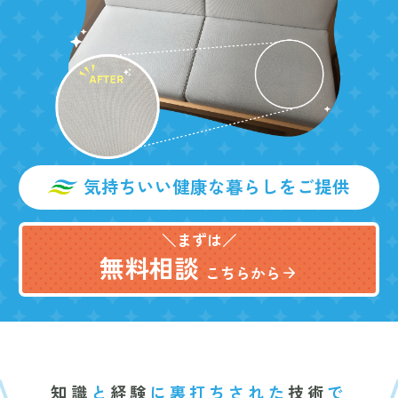
気持ちいい健康な暮らしをご提供
＼まずは／
無料相談
こちらから
arrow_forward
知識
と
経験
に裏打ちされた
技術
で