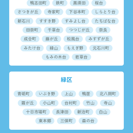
鴨志田町
鉄町
黒須田
桜台
さつきが丘
寺家町
下谷本町
しらとり台
新石川
すすき野
すみよし台
たちばな台
田奈町
千草台
つつじが丘
奈良
成合町
藤が丘
松風台
みすずが丘
みたけ台
緑山
もえぎ野
元石川町
もみの木台
若草台
緑区
青砥町
いぶき野
上山
鴨居
北八朔町
霧が丘
小山町
台村町
竹山
寺山
十日市場町
長津田
新治町
白山
東本郷
三保町
森の台