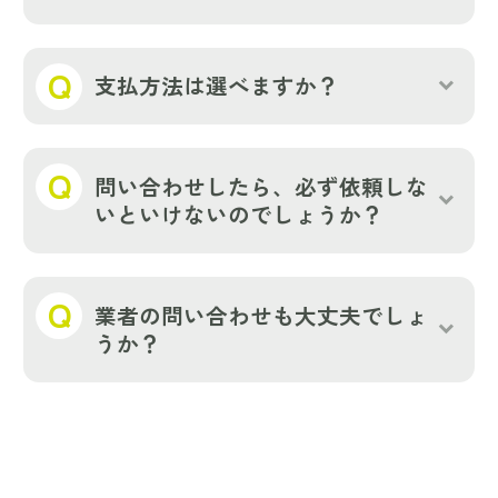
お問い合わせ当日中に、メールにて詳細ご連
絡いたします。お急ぎの場合はお電話もどう
支払方法は選べますか？
ぞ！
現金、銀行振込、各種電子マネー取扱ってお
ります。
問い合わせしたら、必ず依頼しな
いといけないのでしょうか？
いいえ！無料出張見積いたします。お電話な
ど問い合わせ時にも、気になる点などござい
業者の問い合わせも大丈夫でしょ
ましたらなんでもご相談ください。
うか？
大丈夫です！実績も多々ございますので、お
無料相談･お問い合わせはお気軽に
music_note
問い合わせください。